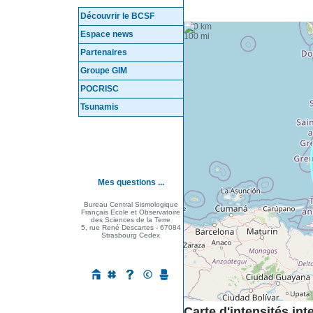
Découvrir le BCSF
+
100 km
−
Espace news
100 mi
Partenaires
Groupe GIM
POCRISC
Tsunamis
Mes questions ...
Bureau Central Sismologique
Français Ecole et Observatoire
des Sciences de la Terre
5, rue René Descartes - 67084
Strasbourg Cedex
Carte d'intensités in