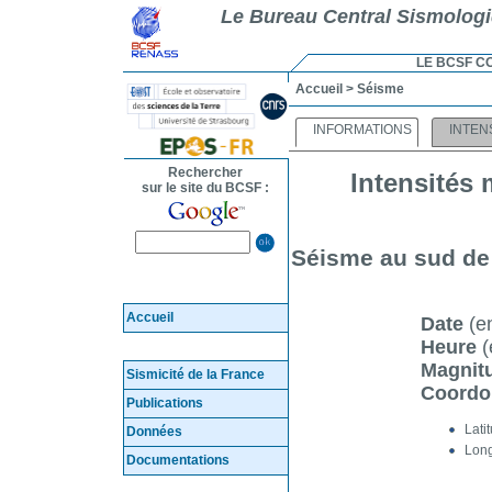
Le Bureau Central Sismolog
LE BCSF C
Accueil
> Séisme
INFORMATIONS
INTEN
Rechercher
Intensités 
sur le site du BCSF :
Séisme au sud de 
Accueil
Date
(en
Heure
(
Magnit
Sismicité de la France
Coord
Publications
Lati
Données
Long
Documentations