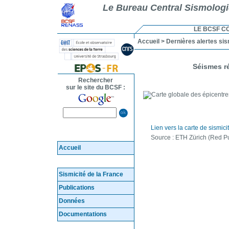
Le Bureau Central Sismolog
LE BCSF C
Accueil
> Dernières alertes si
Séismes r
Rechercher
sur le site du BCSF :
Lien vers la carte de sismic
Source : ETH Zürich (Red 
Accueil
Sismicité de la France
Publications
Données
Documentations