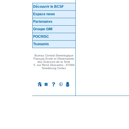
Découvrir le BCSF
Espace news
Partenaires
Groupe GIM
POCRISC
Tsunamis
Mes questions ...
Bureau Central Sismologique
Français Ecole et Observatoire
des Sciences de la Terre
5, rue René Descartes - 67084
Strasbourg Cedex