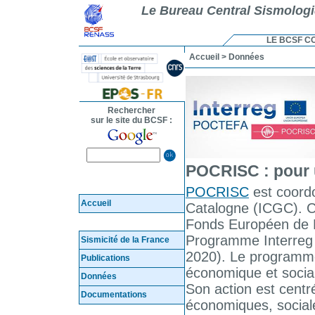
Le Bureau Central Sismolog
LE BCSF C
Accueil
> Données
Rechercher
sur le site du BCSF :
POCRISC : pour 
POCRISC
est coordo
Accueil
Catalogne (ICGC). Ce
Fonds Européen de 
Programme Interreg
Sismicité de la France
2020). Le programm
Publications
économique et social
Données
Son action est centr
Documentations
économiques, sociale