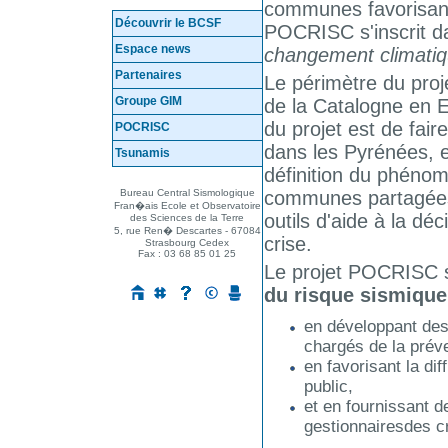
communes favorisant
Découvrir le BCSF
POCRISC s'inscrit d
Espace news
changement climatiqu
Partenaires
Le périmètre du proj
Groupe GIM
de la Catalogne en Es
du projet est de fa
POCRISC
dans les Pyrénées, 
Tsunamis
Mes questions ...
définition du phénomè
Bureau Central Sismologique
communes partagées 
Fran�ais Ecole et Observatoire
outils d'aide à la d
des Sciences de la Terre
5, rue Ren� Descartes - 67084
crise.
Strasbourg Cedex
Fax : 03 68 85 01 25
Le projet POCRISC s
du risque sismique
en développant des
chargés de la préve
en favorisant la di
public,
et en fournissant d
gestionnairesdes c