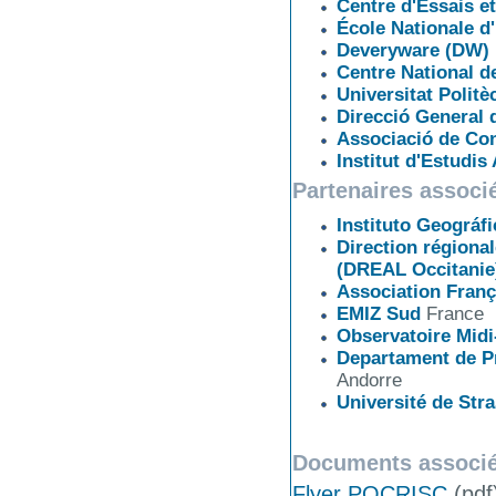
Centre d'Essais 
École Nationale d
Deveryware (DW)
Centre National d
Universitat Polit
Direcció General 
Associació de Con
Institut d'Estudis
Partenaires associé
Instituto Geográf
Direction régiona
(DREAL Occitanie
Association Fran
EMIZ Sud
France
Observatoire Mid
Departament de Pr
Andorre
Université de St
Documents associé
Flyer POCRISC
(pdf