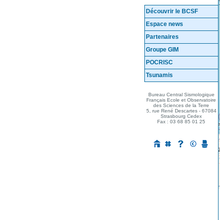
Découvrir le BCSF
Espace news
Partenaires
Groupe GIM
POCRISC
Tsunamis
Mes questions ...
Bureau Central Sismologique
Français Ecole et Observatoire
des Sciences de la Terre
5, rue René Descartes - 67084
Strasbourg Cedex
Fax : 03 68 85 01 25