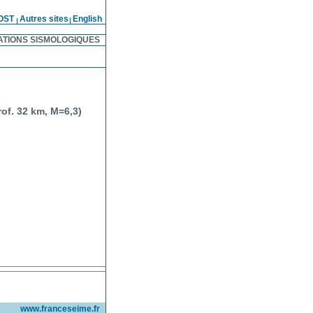
OST
Autres sites
English
ATIONS SISMOLOGIQUES
rof. 32 km, M=6,3)
www.franceseime.fr