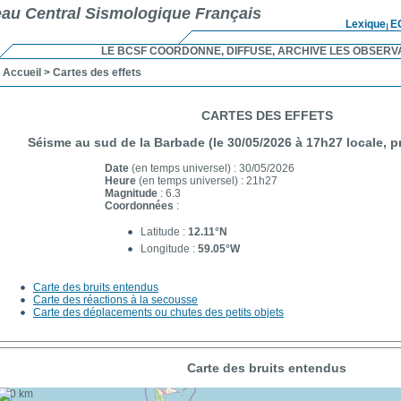
au Central Sismologique Français
Lexique
E
LE BCSF COORDONNE, DIFFUSE, ARCHIVE LES OBSERV
Accueil
> Cartes des effets
CARTES DES EFFETS
Séisme au sud de la Barbade (le 30/05/2026 à 17h27 locale, p
Date
(en temps universel) : 30/05/2026
Heure
(en temps universel) : 21h27
Magnitude
: 6.3
Coordonnées
:
Latitude :
12.11°N
Longitude :
59.05°W
Carte des bruits entendus
Carte des réactions à la secousse
Carte des déplacements ou chutes des petits objets
Carte des bruits entendus
+
100 km
−