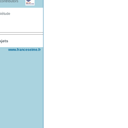
contributors
uiétude
jets
www.franceseime.fr