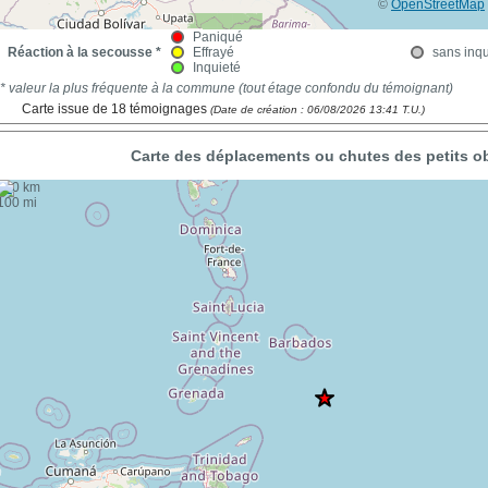
©
OpenStreetMap
Paniqué
Réaction à la secousse *
Effrayé
sans inq
Inquieté
* valeur la plus fréquente à la commune (tout étage confondu du témoignant)
Carte issue de 18 témoignages
(Date de création : 06/08/2026 13:41 T.U.)
Carte des déplacements ou chutes des petits ob
+
100 km
−
100 mi