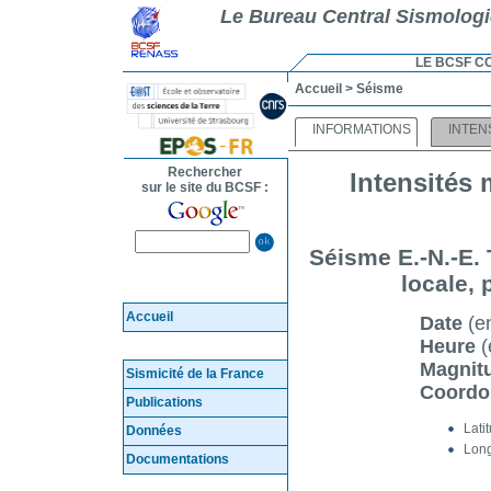
Le Bureau Central Sismolog
LE BCSF C
Accueil
> Séisme
INFORMATIONS
INTEN
Rechercher
Intensités 
sur le site du BCSF :
Séisme E.-N.-E. 
locale,
Accueil
Date
(en
Heure
(
Magnit
Sismicité de la France
Coord
Publications
Lati
Données
Long
Documentations