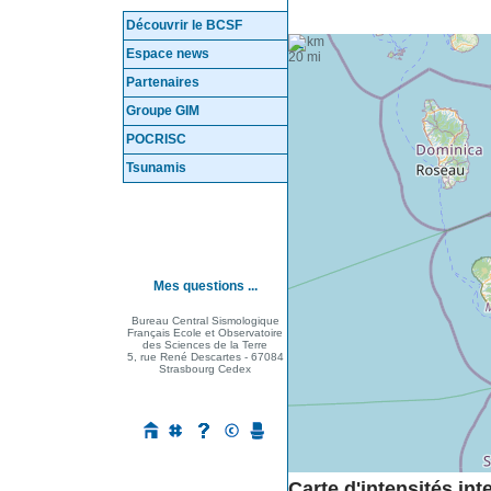
Découvrir le BCSF
+
20 km
−
Espace news
20 mi
Partenaires
Groupe GIM
POCRISC
Tsunamis
Mes questions ...
Bureau Central Sismologique
Français Ecole et Observatoire
des Sciences de la Terre
5, rue René Descartes - 67084
Strasbourg Cedex
Carte d'intensités in