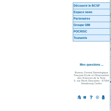
Découvrir le BCSF
Espace news
Partenaires
Groupe GIM
POCRISC
Tsunamis
Mes questions ...
Bureau Central Sismologique
Français Ecole et Observatoire
des Sciences de la Terre
5, rue René Descartes - 67084
Strasbourg Cedex