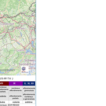
contributors
21:05 T.U. )