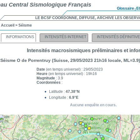
au Central Sismologique Français
Glossaire
E
LE BCSF COORDONNE, DIFFUSE, ARCHIVE LES OBSERV
Accueil
> Séisme
INFORMATIONS
INTENSITÉS INTERNET
INTENSITÉS DÉFINITIV
Intensités macrosismiques préliminaires et inf
Séisme O de Porrentruy (Suisse, 29/05/2023 21h16 locale, ML=3
Date
(en temps universel) : 29/05/2023
Heure
(en temps universel) : 19h16
Magnitude
: 3.9
Coordonnées
:
Latitude :
47.38°N
Longitude :
6.9°E
Aucune enquête en cours.
+
20 km
−
10 mi