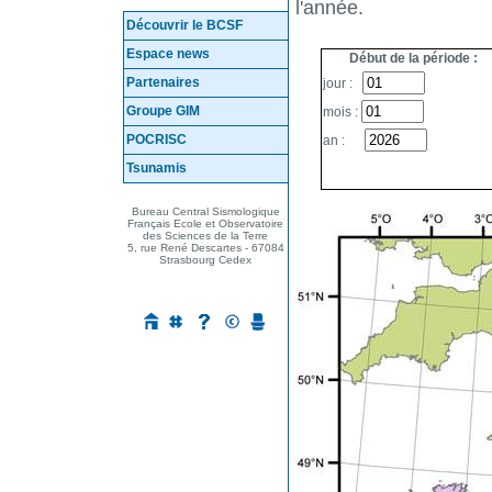
l'année.
Découvrir le BCSF
Espace news
Début de la période :
Partenaires
jour :
Groupe GIM
mois :
POCRISC
an :
Tsunamis
Mes questions ...
Bureau Central Sismologique
Français Ecole et Observatoire
des Sciences de la Terre
5, rue René Descartes - 67084
Strasbourg Cedex