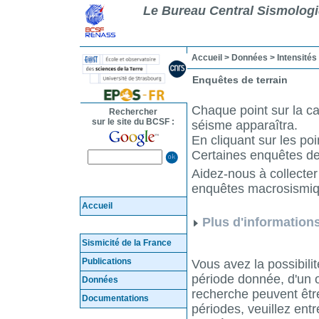
Le Bureau Central Sismolog
Accueil
> Données >
Intensité
Enquêtes de terrain
Chaque point sur la ca
Rechercher
sur le site du BCSF :
séisme apparaîtra.
En cliquant sur les po
Certaines enquêtes de 
Aidez-nous à collecter
enquêtes macrosismiq
Accueil
Plus d'information
Sismicité de la France
Publications
Vous avez la possibil
période donnée, d'un o
Données
recherche peuvent êtr
Documentations
périodes, veuillez entr