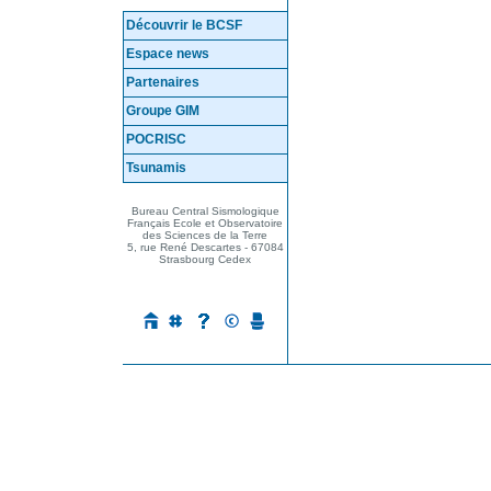
Découvrir le BCSF
Espace news
Partenaires
Groupe GIM
POCRISC
Tsunamis
Mes questions ...
Bureau Central Sismologique
Français Ecole et Observatoire
des Sciences de la Terre
5, rue René Descartes - 67084
Strasbourg Cedex