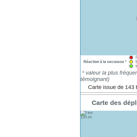
Réaction à la secousse *
* valeur la plus fréqu
témoignant)
Carte issue de 143
Carte des dépl
+
100 km
−
100 mi