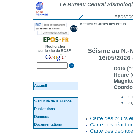
Le Bureau Central Sismolog
LE BCSF C
Accueil
> Cartes des effets
Rechercher
Séisme au N.-N
sur le site du BCSF :
16/05/2026 
Date
(en
Heure
(
Magnit
Accueil
Coord
Lati
Sismicité de la France
Long
Publications
Données
Carte des bruits 
Carte des réactio
Documentations
Carte des déplace