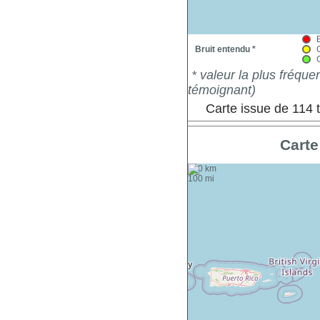
Bruit entendu *
* valeur la plus fréqu
témoignant)
Carte issue de 114
Carte
+
100 km
−
100 mi