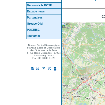
Découvrir le BCSF
Espace news
C
Partenaires
Groupe GIM
+
10 km
−
10 mi
POCRISC
Tsunamis
Mes questions ...
Bureau Central Sismologique
Français Ecole et Observatoire
des Sciences de la Terre
5, rue René Descartes - 67084
Strasbourg Cedex
Fax : 03 68 85 01 25