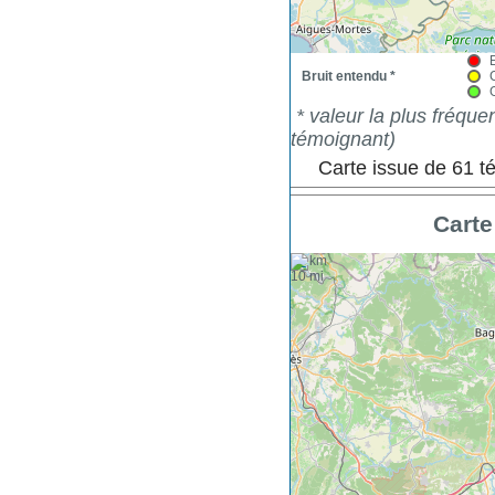
Bruit entendu *
* valeur la plus fréqu
témoignant)
Carte issue de 61 
Carte
+
10 km
−
10 mi