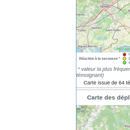
Réaction à la secousse *
* valeur la plus fréqu
témoignant)
Carte issue de 64 
Carte des dépl
+
10 km
−
10 mi