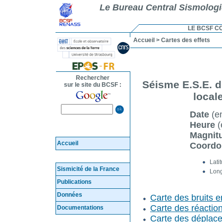
Le Bureau Central Sismolog
LE BCSF C
Accueil
> Cartes des effets
Rechercher
Séisme E.S.E. d
sur le site du BCSF :
local
Date
(en
Heure
(
Magnit
Accueil
Coord
Lati
Sismicité de la France
Long
Publications
Données
Carte des bruits 
Carte des réactio
Documentations
Carte des déplace